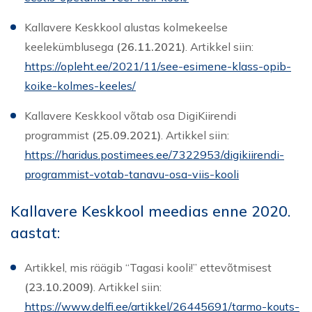
Kallavere Keskkool alustas kolmekeelse
keelekümblusega
(26.11.2021)
. Artikkel siin:
https://opleht.ee/2021/11/see-esimene-klass-opib-
koike-kolmes-keeles/
Kallavere Keskkool võtab osa DigiKiirendi
programmist
(25.09.2021)
. Artikkel siin:
https://haridus.postimees.ee/7322953/digikiirendi-
programmist-votab-tanavu-osa-viis-kooli
Kallavere Keskkool meedias enne 2020.
aastat:
Artikkel, mis räägib “Tagasi kooli!” ettevõtmisest
(23.10.2009)
. Artikkel siin:
https://www.delfi.ee/artikkel/26445691/tarmo-kouts-