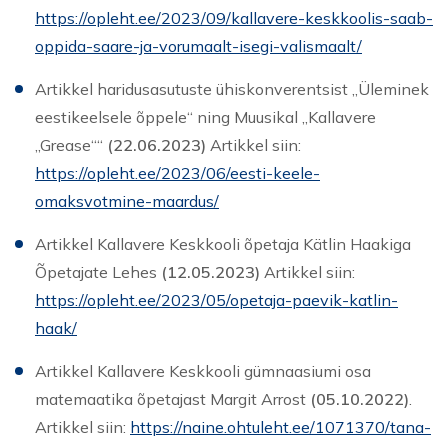
https://opleht.ee/2023/09/kallavere-keskkoolis-saab-
oppida-saare-ja-vorumaalt-isegi-valismaalt/
Artikkel haridusasutuste ühiskonverentsist „Üleminek
eestikeelsele õppele“ ning Muusikal „Kallavere
„Grease““
(22.06.2023)
Artikkel siin:
https://opleht.ee/2023/06/eesti-keele-
omaksvotmine-maardus/
Artikkel Kallavere Keskkooli õpetaja Kätlin Haakiga
Õpetajate Lehes
(12.05.2023)
Artikkel siin:
https://opleht.ee/2023/05/opetaja-paevik-katlin-
haak/
Artikkel Kallavere Keskkooli gümnaasiumi osa
matemaatika õpetajast Margit Arrost
(05.10.2022)
.
Artikkel siin:
https://naine.ohtuleht.ee/1071370/tana-