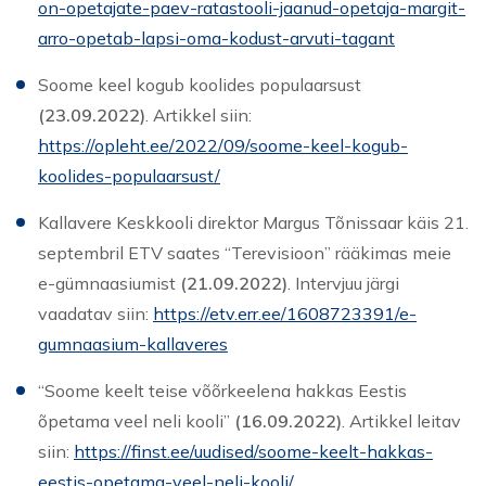
on-opetajate-paev-ratastooli-jaanud-opetaja-margit-
arro-opetab-lapsi-oma-kodust-arvuti-tagant
Soome keel kogub koolides populaarsust
(23.09.2022)
. Artikkel siin:
https://opleht.ee/2022/09/soome-keel-kogub-
koolides-populaarsust/
Kallavere Keskkooli direktor Margus Tõnissaar käis 21.
septembril ETV saates “Terevisioon” rääkimas meie
e-gümnaasiumist
(21.09.2022)
. Intervjuu järgi
vaadatav siin:
https://etv.err.ee/1608723391/e-
gumnaasium-kallaveres
“Soome keelt teise võõrkeelena hakkas Eestis
õpetama veel neli kooli”
(16.09.2022)
. Artikkel leitav
siin:
https://finst.ee/uudised/soome-keelt-hakkas-
eestis-opetama-veel-neli-kooli/