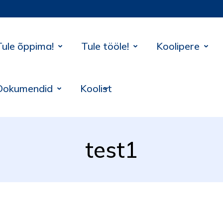
Tule õppima!
Tule tööle!
Koolipere
Dokumendid
Koolist
test1